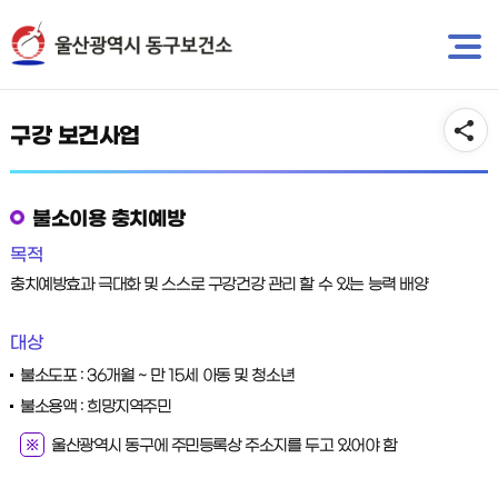
뉴
바
바
로
보건소 소개
로
가
가
기
기
구강 보건사업
불소이용 충치예방
목적
충치예방효과 극대화 및 스스로 구강건강 관리 할 수 있는 능력 배양
대상
불소도포 : 36개월 ~ 만 15세 아동 및 청소년
불소용액 : 희망지역주민
울산광역시 동구에 주민등록상 주소지를 두고 있어야 함