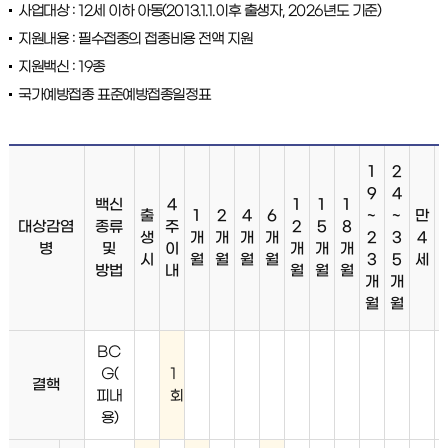
사업대상 : 12세 이하 아동(2013.1.1.이후 출생자, 2026년도 기준)
지원내용 : 필수접종의 접종비용 전액 지원
지원백신 : 19종
국가예방접종 표준예방접종일정표
1
2
9
4
백신
4
1
1
1
출
1
2
4
6
~
~
만
대상감염
종류
주
2
5
8
생
개
개
개
개
2
3
4
병
및
이
개
개
개
시
월
월
월
월
3
5
세
방법
내
월
월
월
개
개
월
월
BC
G(
1
결핵
피내
회
용)