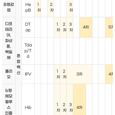
B형감
He
1
2
3
염
pB
차
차
차
디프
DT
1
2
3
4차
5차
테리
ap
차
차
차
아,
파상
Tda
풍,
p/T
백일
혼
d
해
합
백
폴리
1
2
신
IPV
3차
4차
오
차
차
b형
헤모
필루
1
2
3
스
Hib
4차
차
차
차
인플