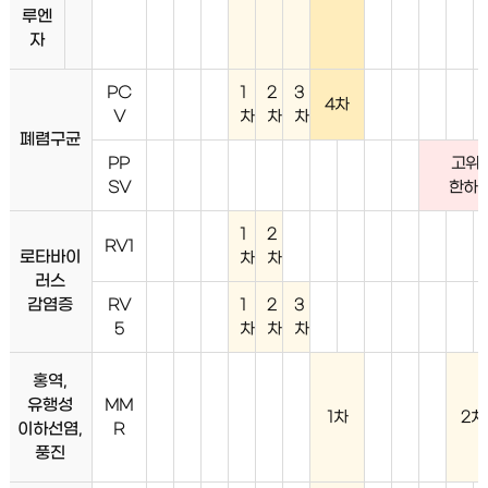
루엔
자
PC
1
2
3
4차
V
차
차
차
폐렴구균
PP
고위
SV
한하여
1
2
RV1
로타바이
차
차
러스
감염증
RV
1
2
3
5
차
차
차
홍역,
유행성
MM
1차
2차
이하선염,
R
풍진