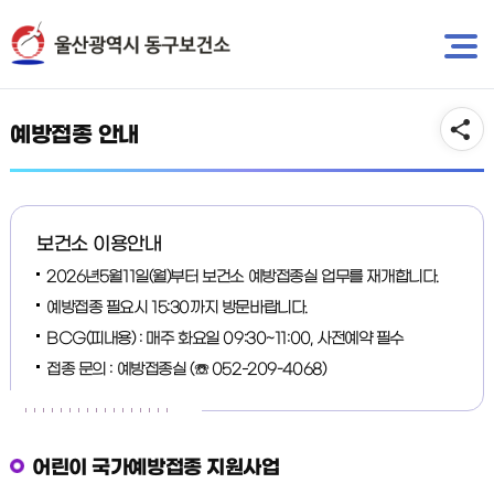
뉴
바
바
로
보건소 소개
로
가
가
기
기
예방접종 안내
보건소 이용안내
2026년5월11일(월)부터 보건소 예방접종실 업무를 재개합니다.
예방접종 필요시 15:30까지 방문바랍니다.
BCG(피내용) : 매주 화요일 09:30~11:00, 사전예약 필수
접종 문의 : 예방접종실 (☏ 052-209–4068)
어린이 국가예방접종 지원사업