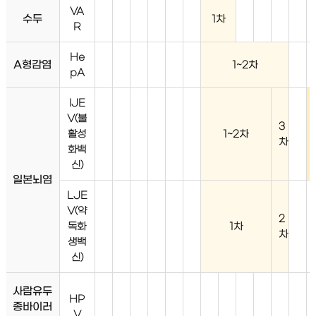
VA
수두
1차
R
He
A형감염
1~2차
pA
IJE
V(불
3
활성
1~2차
차
화백
신)
일본뇌염
LJE
V(약
2
독화
1차
차
생백
신)
사람유두
HP
종바이러
V