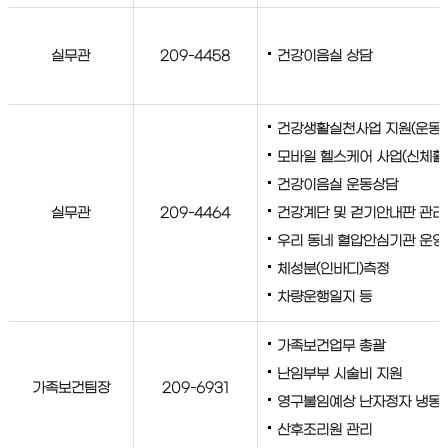
실무관
209-4458
건강이음실 상담
건강생활실천사업 지원(운동, 
모바일 헬스케어 사업(신체활
건강이음실 운동상담
실무관
209-4464
건강계단 및 걷기안내판 관리
우리 동네 혈압안심기관 운영
체성분(인바디)측정
차량운행일지 등
가족보건업무 총괄
난임부부 시술비 지원
가족보건팀장
209-6931
영구불임예상 난자정자 냉동
산후조리원 관리