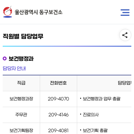
뉴
바
바
로
보건소 소개
로
가
가
기
기
직원별 담당업무
보건행정과
담당자 안내
직급
전화번호
담당업
보건행정과장
209-4070
보건행정과 업무 총괄
주무관
209-4146
진료의사
보건기획팀장
209-4081
보건기획 총괄