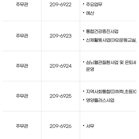
주무관
209-6922
주요업무
예산
통합건강증진사업
주무관
209-6923
신체활동사업(야외운동교실, 
심뇌혈관질환사업 및 은퇴세대
주무관
209-6924
운영
지역사회통합(미취학,초등)
주무관
209-6925
영양플러스사업
주무관
209-6926
서무