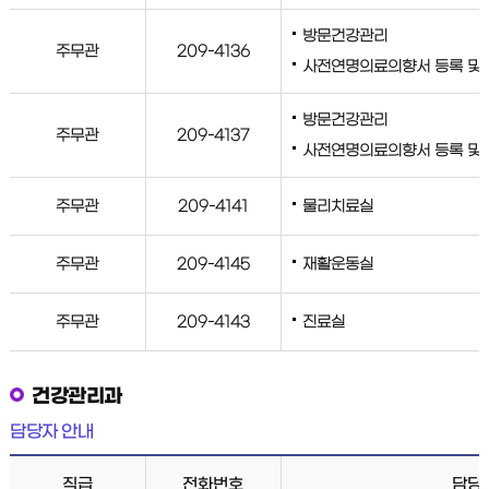
방문건강관리
주무관
209-4136
사전연명의료의향서 등록 및
방문건강관리
주무관
209-4137
사전연명의료의향서 등록 및
주무관
209-4141
물리치료실
주무관
209-4145
재활운동실
주무관
209-4143
진료실
건강관리과
담당자 안내
직급
전화번호
담당