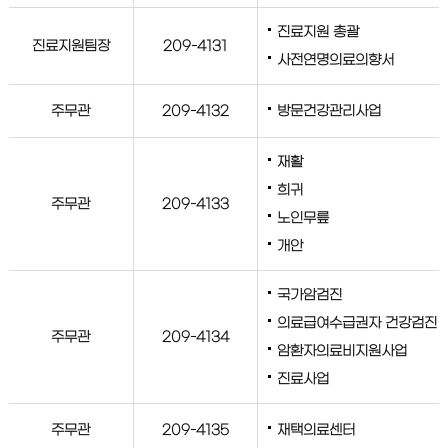
진료지원 총괄
진료지원팀장
209-4131
사전연명의료의향서
주무관
209-4132
방문건강관리사업
재활
희귀
주무관
209-4133
노인무릎
개안
국가암검진
의료급여수급권자 건강검진
주무관
209-4134
암환자의료비지원사업
진료사업
주무관
209-4135
재택의료센터