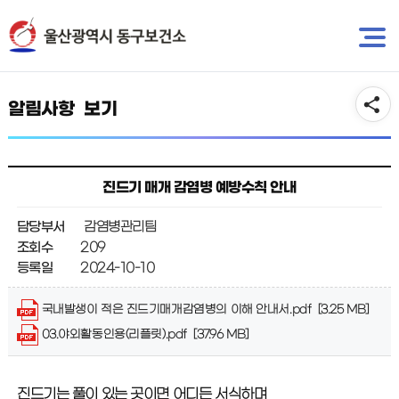
뉴
바
바
로
보건소 소개
로
가
가
기
기
알림사항 보기
진드기 매개 감염병 예방수칙 안내
담당부서
감염병관리팀
조회수
209
등록일
2024-10-10
국내발생이 적은 진드기매개감염병의 이해 안내서.pdf [3.25 MB]
03.야외활동인용(리플릿).pdf [37.96 MB]
진드기는 풀이 있는 곳이면 어디든 서식하며