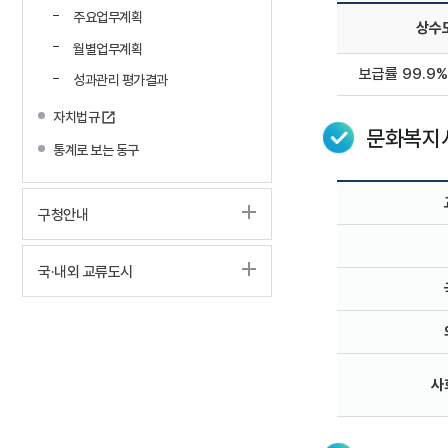
주요업무계획
상수
월별업무계획
보급률 99.9%(
성과관리 평가결과
자치법규
문화복지
통계로 보는 동구
구청안내
국·내외 교류도시
사