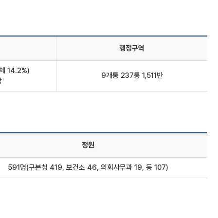
행정구역
체 14.2%)
9개통 237통 1,511반
함
정원
591명(구본청 419, 보건소 46, 의회사무과 19, 동 107)