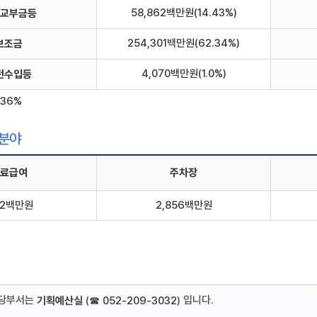
58,862백만원(14.43%)
교부금등
254,301백만원(62.34%)
보조금
4,070백만원(1.0%)
전수입등
.36%
개분야
료급여
주차장
42백만원
2,856백만원
담당부서는
입니다.
기획예산실
(
☎ 052-209-3032
)