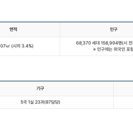
면적
인구
68,370 세대 158,994명(시 전
.07㎢ (시의 3.4%)
※ 인구에는 외국인 포
기구
5국 1실 23과(87담당)