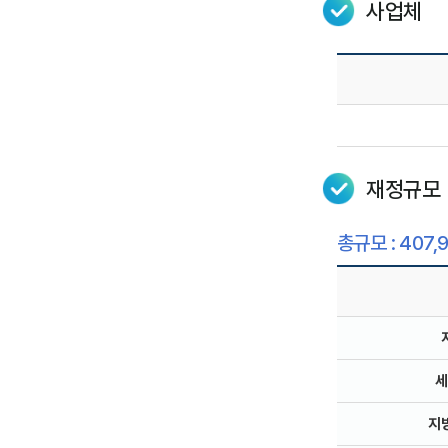
사업체
재정규모
총규모 : 407,
세
지