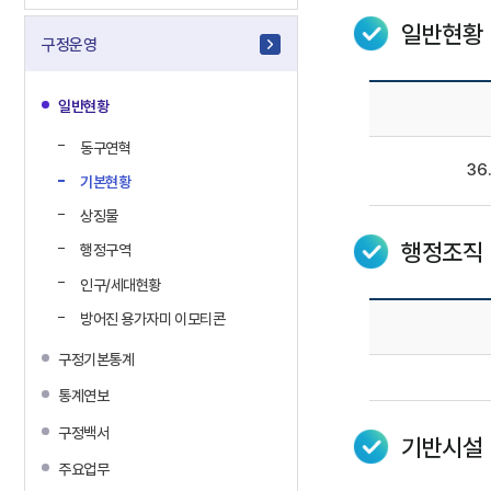
일반현황
구정운영
일반현황
동구연혁
36
기본현황
상징물
행정조직
행정구역
인구/세대현황
방어진 용가자미 이모티콘
구정기본통계
통계연보
구정백서
기반시설
주요업무