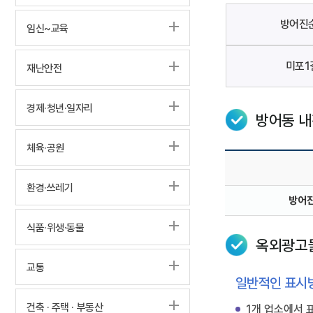
방어진
임신~교육
미포1
재난안전
경제·청년·일자리
방어동 내
체육·공원
환경·쓰레기
방어진
식품·위생·동물
옥외광고
교통
일반적인 표시
건축 · 주택 · 부동산
1개 업소에서 