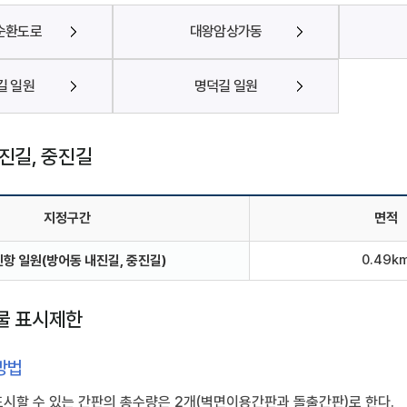
순환도로
대왕암상가동
길 일원
명덕길 일원
진길, 중진길
지정구간
면적
0.49k
항 일원(방어동 내진길, 중진길)
물 표시제한
방법
표시할 수 있는 간판의 총수량은 2개(벽면이용간판과 돌출간판)로 한다.