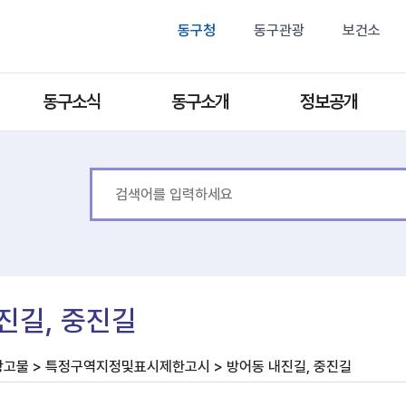
동구청
동구관광
보건소
동구소식
동구소개
정보공개
진길, 중진길
광고물 > 특정구역지정및표시제한고시 > 방어동 내진길, 중진길