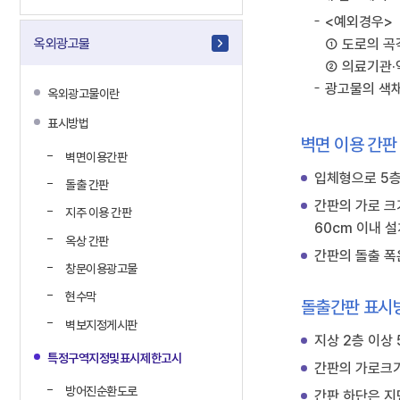
<예외경우>
① 도로의 곡
옥외광고물
② 의료기관·약
광고물의 색채
옥외광고물이란
표시방법
벽면 이용 간판
벽면이용간판
입체형으로 5층
돌출 간판
간판의 가로 크
지주 이용 간판
60cm 이내 
옥상 간판
간판의 돌출 폭
창문이용광고물
현수막
돌출간판 표시
벽보지정게시판
지상 2층 이상
특정구역지정및표시제한고시
간판의 가로크기
방어진순환도로
간판 하단은 지