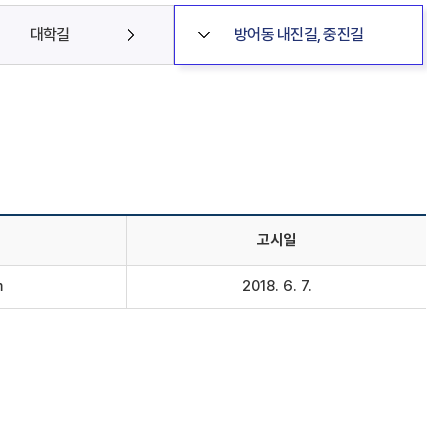
대학길
방어동 내진길, 중진길
고시일
m
2018. 6. 7.