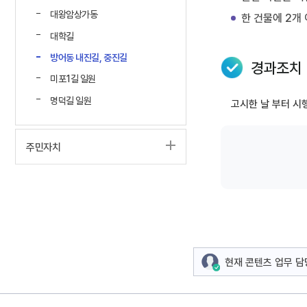
대왕암상가동
한 건물에 2개
대학길
방어동 내진길, 중진길
경과조치
미포1길 일원
명덕길 일원
고시한 날 부터 시
주민자치
현재 콘텐츠 업무 