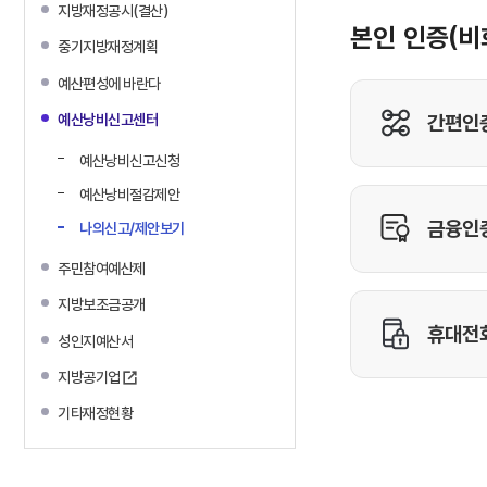
지방재정공시(결산)
중기지방재정계획
예산편성에 바란다
예산낭비신고센터
예산낭비신고신청
예산낭비절감제안
나의신고/제안보기
주민참여예산제
지방보조금공개
성인지예산서
지방공기업
기타재정현황