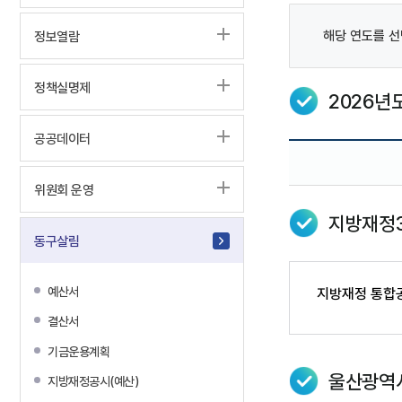
해당 연도를 선
정보열람
정책실명제
2026년
공공데이터
위원회 운영
지방재정3
동구살림
예산서
지방재정 통합공
결산서
기금운용계획
울산광역
지방재정공시(예산)