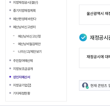
지방재정공시(결산)
중기지방재정계획
울산광역시 재정
예산편성에 바란다
예산낭비신고센터
예산낭비신고신청
재정공시
예산낭비절감제안
나의신고/제안보기
재정공시에 대해
주민참여예산제
지방보조금공개
성인지예산서
지방공기업
현재 콘텐츠
기타재정현황