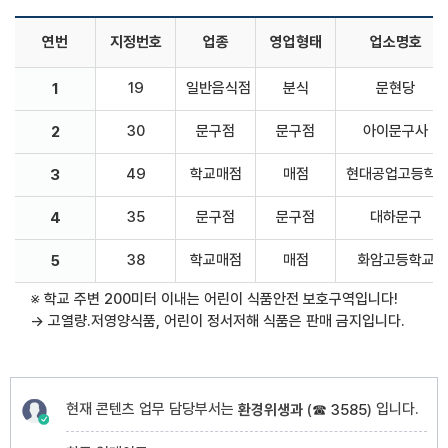
연번
지정번호
업종
영업형태
업소명호
19
일반음식점
분식
문현당
1
30
문구점
문구점
아이문구사
2
49
학교매점
매점
현대공업고등학
3
35
문구점
문구점
대하문구
4
38
학교매점
매점
화암고등학교
5
※ 학교 주변 200미터 이내는 어린이 식품안전 보호구역입니다!
→ 고열량.저영양식품, 어린이 정서저해 식품은 판매 금지입니다.
현재 콘텐츠 업무 담당부서는
입니다.
환경위생과
(
☎ 3585
)