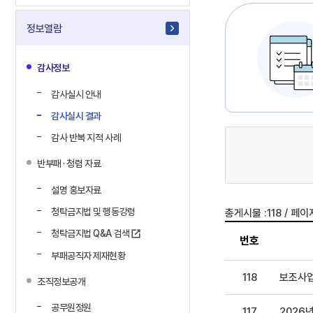
정보열람
감사정보
감사실시 안내
감사실시 결과
감사 반복 지적 사례
반부패 · 청렴 자료
설명 홍보자료
/
청탁금지법 및 행동강령
총게시물 :
118
페이지
청탁금지법 Q&A 검색
번호
부패공직자 제재현황
118
보조사업
조직정보공개
공무원정원
117
2026