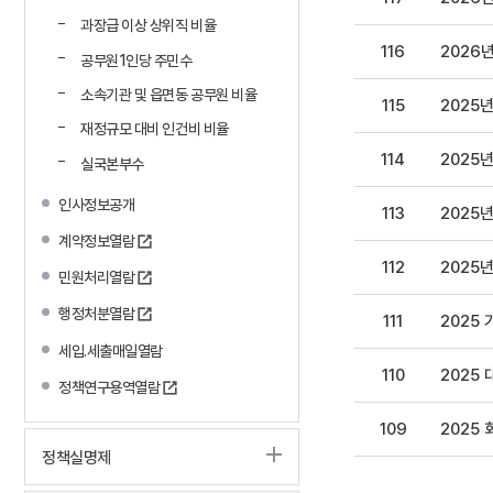
과장급 이상 상위직 비율
116
2026
공무원1인당 주민수
소속기관 및 읍면동 공무원 비율
115
2025
재정규모 대비 인건비 비율
114
2025
실국본부수
인사정보공개
113
2025
계약정보열람
112
2025
민원처리열람
행정처분열람
111
2025
세입.세출매일열람
110
2025
정책연구용역열람
109
2025
정책실명제