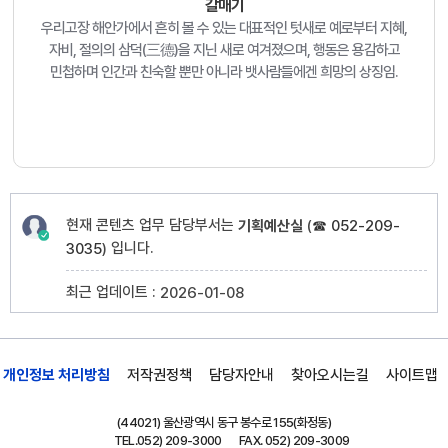
갈매기
우리고장 해안가에서 흔히 볼 수 있는 대표적인 텃새로 예로부터 지혜,
자비, 절의의 삼덕(三德)을 지닌 새로 여겨졌으며, 행동은 용감하고
민첩하며 인간과 친숙할 뿐만 아니라 뱃사람들에겐 희망의 상징임.
현재 콘텐츠 업무 담당부서는
기획예산실
(
☎ 052-209-
입니다.
3035
)
최근 업데이트 :
2026-01-08
개인정보 처리방침
저작권정책
담당자안내
찾아오시는길
사이트맵
(44021) 울산광역시 동구 봉수로 155(화정동)
TEL.
052) 209-3000
FAX. 052) 209-3009