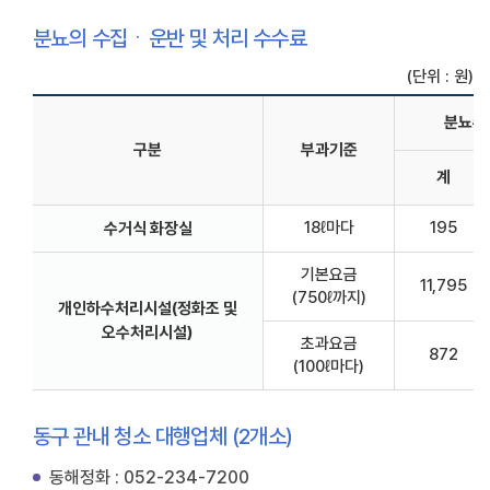
분뇨의 수집ㆍ운반 및 처리 수수료
(단위 : 원)
분뇨수
구분
부과기준
계
18ℓ마다
195
수거식 화장실
기본요금
11,795
(750ℓ까지)
개인하수처리시설(정화조 및
오수처리시설)
초과요금
872
(100ℓ마다)
동구 관내 청소 대행업체 (2개소)
동해정화 : 052-234-7200