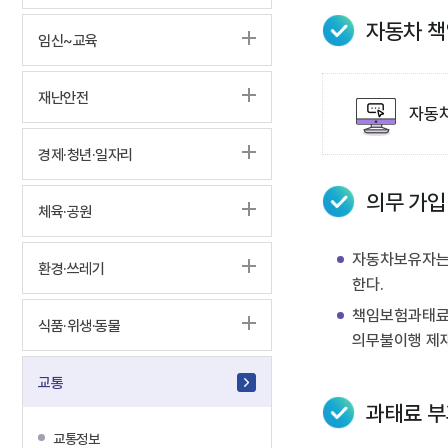
자동차 책
임신~교육
재난안전
자동
경제·청년·일자리
의무 가입
체육·공원
자동차보유자는 
환경·쓰레기
한다.
책임보험과태료는
식품·위생·동물
의무불이행 제
교통
과태료 부
교통정보