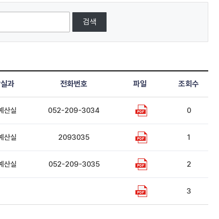
검색
당실과
전화번호
파일
조회수
예산실
052-209-3034
0
예산실
2093035
1
예산실
052-209-3035
2
3