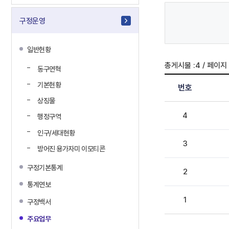
구정운영
일반현황
/
총게시물 :
4
페이지 
동구연혁
기본현황
번호
상징물
4
행정구역
인구/세대현황
3
방어진 용가자미 이모티콘
구정기본통계
2
통계연보
1
구정백서
주요업무