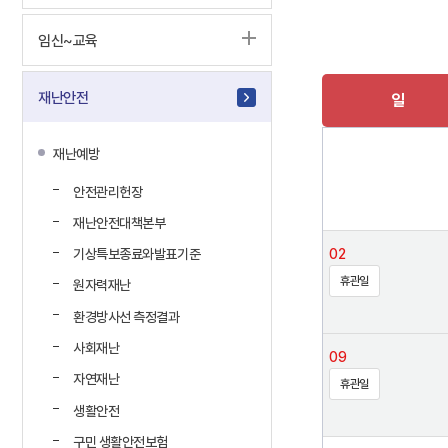
임신~교육
재난안전
일
재난예방
안전관리헌장
재난안전대책본부
02
기상특보종료와발표기준
휴관일
원자력재난
환경방사선 측정결과
사회재난
09
자연재난
휴관일
생활안전
구민 생활안전보험