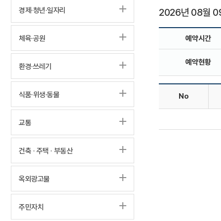
경제·청년·일자리
2026년 08월 0
체육·공원
예약시간
예약현황
환경·쓰레기
식품·위생·동물
No
교통
건축 · 주택 · 부동산
옥외광고물
주민자치