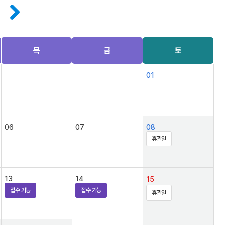
목
금
토
01
06
07
08
휴관일
13
14
15
접수 가능
접수 가능
휴관일