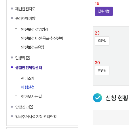
16
재난안전지도
접수 가능
중대재해예방
안전보건 경영방침
23
안전보건 비전·목표·추진전략
휴관일
안전보건공유방
민방위
30
생활안전체험센터
휴관일
센터소개
체험신청
찾아오시는 길
신청 현황
안전신고
임시주거시설 지정·관리현황