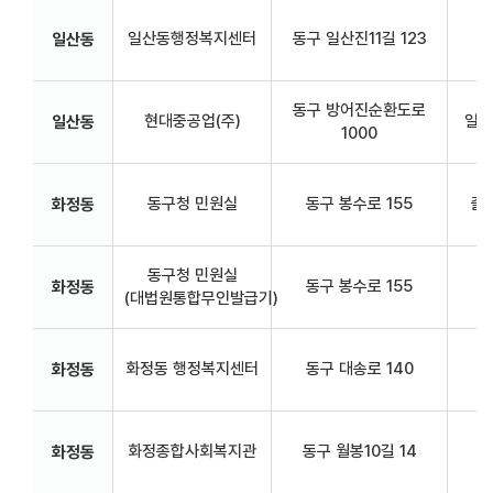
일산동행정복지센터
동구 일산진11길 123
일산동
동구 방어진순환도로
현대중공업(주)
일산
일산동
1000
동구청 민원실
동구 봉수로 155
출
화정동
동구청 민원실
동구 봉수로 155
화정동
(대법원통합무인발급기)
화정동 행정복지센터
동구 대송로 140
화정동
화정종합사회복지관
동구 월봉10길 14
현
화정동