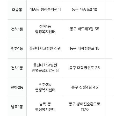
대송동 행정복지센터
동구 대송5길 10
대송동
전하1동
동구 바드래3길 55
전하1동
행정복지센터
울산대학교병원 신관
동구 대학병원로 15
신
전하1동
울산대학교병원
동구 대학병원로 25
응
전하1동
권역응급의료센터
전하2동
동구 진성4길 45
현
전하2동
행정복지센터
남목1동
동구 방어진순환도로
현
남목1동
행정복지센터
1170