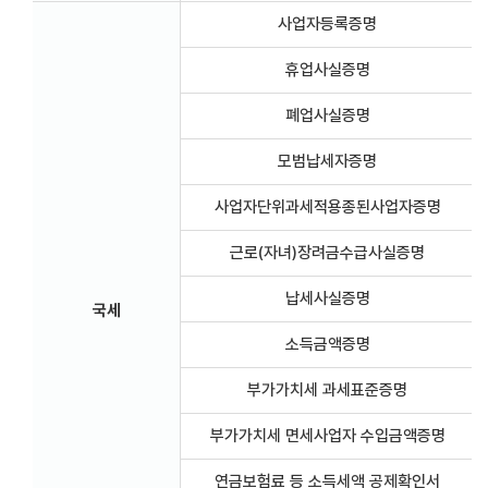
사업자등록증명
휴업사실증명
폐업사실증명
모범납세자증명
사업자단위과세적용종된사업자증명
근로(자녀)장려금수급사실증명
납세사실증명
국세
소득금액증명
부가가치세 과세표준증명
부가가치세 면세사업자 수입금액증명
연금보험료 등 소득세액 공제확인서