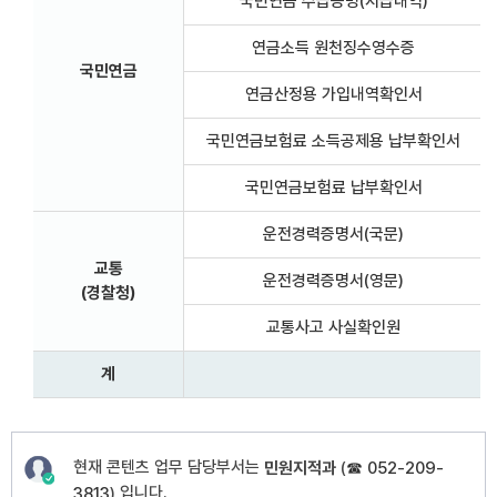
국민연금 수급증명(지급내역)
연금소득 원천징수영수증
국민연금
연금산정용 가입내역확인서
국민연금보험료 소득공제용 납부확인서
국민연금보험료 납부확인서
운전경력증명서(국문)
교통
운전경력증명서(영문)
(경찰청)
교통사고 사실확인원
계
현재 콘텐츠 업무 담당부서는
민원지적과
(
☎ 052-209-
입니다.
3813
)