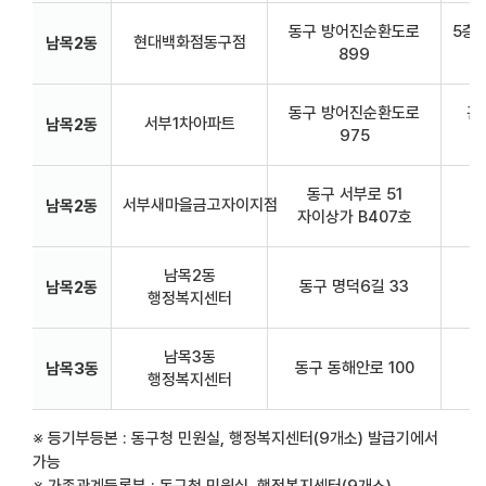
동구 방어진순환도로
5층
현대백화점동구점
남목2동
899
동구 방어진순환도로
관
서부1차아파트
남목2동
975
동구 서부로 51
서부새마을금고자이지점
3
남목2동
자이상가 B407호
남목2동
동구 명덕6길 33
남목2동
행정복지센터
남목3동
동구 동해안로 100
현
남목3동
행정복지센터
※ 등기부등본 : 동구청 민원실, 행정복지센터(9개소) 발급기에서
가능
※ 가족관계등록부 : 동구청 민원실, 행정복지센터(9개소),