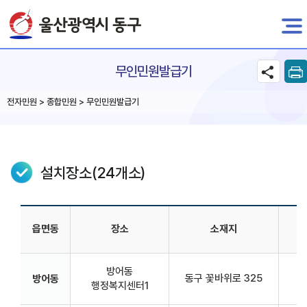
전자민원
무인민원발급기
전자민원 > 종합민원 > 무인민원발급기
설치장소(24개소)
읍면동
장소
소재지
방어동
동구 꽃바위로 325
민
방어동
행정복지센터1