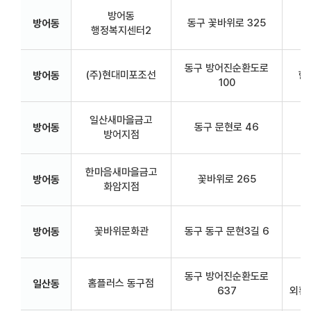
방어동
동구 꽃바위로 325
방어동
행정복지센터2
동구 방어진순환도로
(주)현대미포조선
한
방어동
100
일산새마을금고
동구 문현로 46
3
방어동
방어지점
한마음새마을금고
꽃바위로 265
3
방어동
화암지점
꽃바위문화관
동구 동구 문현3길 6
방어동
동구 방어진순환도로
홈플러스 동구점
일산동
637
외환