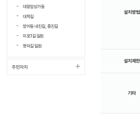
대왕암상가동
설치방법
대학길
방어동 내진길, 중진길
미포1길 일원
명덕길 일원
설치제한
주민자치
기타