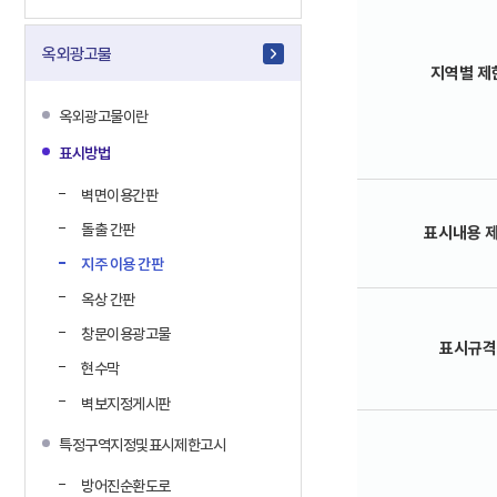
옥외광고물
지역별 제
옥외광고물이란
표시방법
벽면이용간판
돌출 간판
표시내용 
지주 이용 간판
옥상 간판
창문이용광고물
표시규격
현수막
벽보지정게시판
특정구역지정및표시제한고시
방어진순환도로