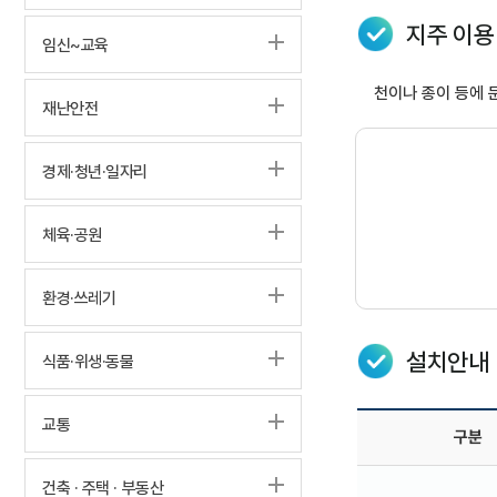
지주 이용
임신~교육
천이나 종이 등에 
재난안전
경제·청년·일자리
체육·공원
환경·쓰레기
설치안내
식품·위생·동물
교통
구분
건축 · 주택 · 부동산