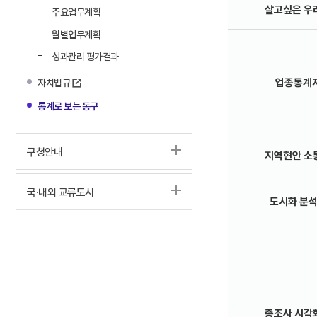
살고싶은 우
주요업무계획
월별업무계획
성과관리 평가결과
업종통계
자치법규
통계로 보는 동구
구청안내
지역현안 소
국·내외 교류도시
도시화 분
총조사 시각