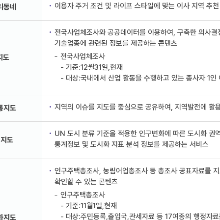
이용자 주거 조건 및 라이프 스타일에 맞는 이사 지역 추천
리동네
전국사업체조사와 공공데이터를 이용하여, 구축한 의사결
기술업종에 관련된 정보를 제공하는 콘텐츠
전국사업체조사
지도
- 기준:12월31일,현재
- 대상:국내에서 산업 활동을 수행하고 있는 종사자 1인
지역의 이슈를 지도를 중심으로 공유하여, 지역발전에 활용
통지도
UN 도시 분류 기준을 적용한 인구변화에 따른 도시화 권역
석지도
통계정보 및 도시화 지표 분석 정보를 제공하는 서비스
인구주택총조사, 농림어업총조사 등 총조사 공표자료를 
확인할 수 있는 콘텐츠
인구주택총조사
- 기준:11월1일,현재
- 대상:주민등록,출입국,관세자료 등 17여종의 행정자
화지도