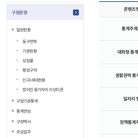
콘텐츠
구정운영
통계주제
일반현황
동구연혁
기본현황
대화형 통
상징물
행정구역
생활권역 통
인구/세대현황
방어진 용가자미 이모티콘
일자리 
구정기본통계
통계연보
구정백서
정책통계
주요업무