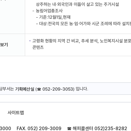
상주하는 내·외국인과 이들이 살고 있는 주거시설
농림어업총조사
- 기준:12월1일,현재
- 대상:전국의 모든 농·임·어가와 시군 조례에 따라 설
고령화 현황의 지역 간 비교, 추세 분석, 노인복지시설 분
황보기
콘텐츠
담당부서는
입니다.
기획예산실
(
☎ 052-209-3053
)
사이트맵
-3000
FAX. 052) 209-3009
☎ 해피콜센터
052)235-8282