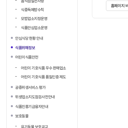
음식점실천사항
홈페이지 
식중독예방수칙
모범업소지정운영
식품안심업소운영
안심식당 현황 안내
식품위해정보
어린이식품안전
어린이 기호식품 우수 판매업소
어린이 기호식품 품질인증 제도
공중위생서비스 평가
위생업소지도점검사전안내
식품진흥기금융자안내
보호동물
유기동물 보호공고