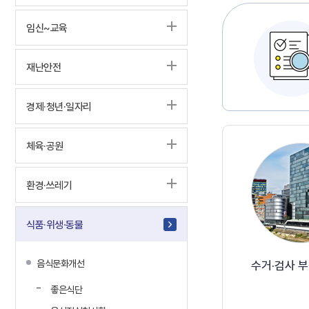
임신~교육
재난안전
경제·청년·일자리
체육·공원
환경·쓰레기
식품·위생·동물
수거·검사 
음식문화개선
좋은식단