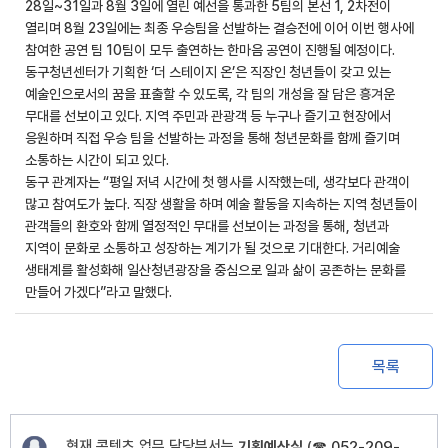
28일~31일과 8월 3일에 열린 예선을 통과한 5팀의 본선 1, 2차전이
열리며 8월 23일에는 최종 우승팀을 선발하는 결승전에 이어 이번 행사에
참여한 공연 팀 10팀이 모두 출연하는 한마음 공연이 진행될 예정이다.
동구청년센터가 기획한 ‘더 스테이지 온’은 직장인 청년들이 갖고 있는
예술인으로서의 꿈을 표출할 수 있도록, 각 팀의 개성을 잘 담은 흥겨운
무대를 선보이고 있다. 지역 주민과 관광객 등 누구나 즐기고 현장에서
응원하며 직접 우승 팀을 선발하는 과정을 통해 청년문화를 함께 즐기며
소통하는 시간이 되고 있다.
동구 관계자는 “평일 저녁 시간에 첫 행사를 시작했는데, 생각보다 관객이
많고 참여도가 높다. 직장 생활을 하며 예술 활동을 지속하는 지역 청년들이
관객들의 환호와 함께 열정적인 무대를 선보이는 과정을 통해, 청년과
지역이 문화로 소통하고 성장하는 계기가 될 것으로 기대한다. 거리예술
생태계를 활성화해 일산청년광장을 중심으로 일과 삶이 공존하는 문화를
만들어 가겠다”라고 말했다.
목록
현재 콘텐츠 업무 담당부서는
기획예산실
(
☎ 052-209-