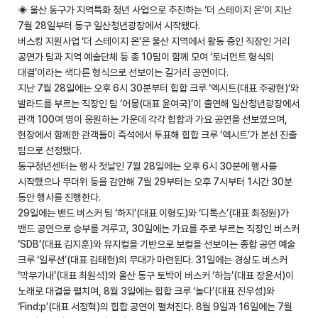
◈ 울산 동구가 지역특화 청년 사업으로 추진하는 ‘더 스테이지 온’이 지난
7월 28일부터 동구 일산청년광장에서 시작됐다.
버스킹 지원사업 ‘더 스테이지 온’은 울산 지역에서 활동 중인 직장인 거리
공연가 팀과 지역 예술단체 등 총 10팀이 함께 모여 ‘토너먼트 형식의
대결’이라는 색다른 형식으로 선보이는 길거리 공연이다.
지난 7월 28일에는 오후 6시 30분부터 힙합 크루 ‘엑시트(대표 주광현)’와
발라드를 부르는 직장인 팀 ‘어몽(대표 윤여국)’이 출연해 일산청년광장에서
관객 100여 명이 응원하는 가운데 각각 힙합과 가요 공연을 선보였으며,
현장에서 함께한 관객들이 즉석에서 투표해 힙합 크루 ‘엑시트’가 본선 진출
팀으로 선정됐다.
동구청년센터는 행사 첫날인 7월 28일에는 오후 6시 30분에 행사를
시작했으나 무더위 등을 감안해 7월 29부터는 오후 7시부터 1시간 30분
동안 행사를 진행한다.
29일에는 밴드 버스커 팀 ‘하지’(대표 이형도)와 ‘디톡스’(대표 최정원)가
밴드 공연으로 승부를 겨루고, 30일에는 가요를 주로 부르는 직장인 버스커
‘SDB’(대표 김지훈)와 뮤지컬을 기반으로 보컬을 선보이는 종합 공연 예술
크루 ‘일루션’(대표 김태헌)의 무대가 마련된다. 31일에는 경상도 버스커
‘막무가내’(대표 최원석)와 울산 동구 토박이 버스커 ‘하늠’(대표 장윤서)이
노래로 대결을 펼치며, 8월 3일에는 힙합 크루 ‘놀다’(대표 진우성)와
‘Find:p’(대표 서정혁)의 힙합 공연이 펼쳐진다. 8월 9일과 16일에는 7월