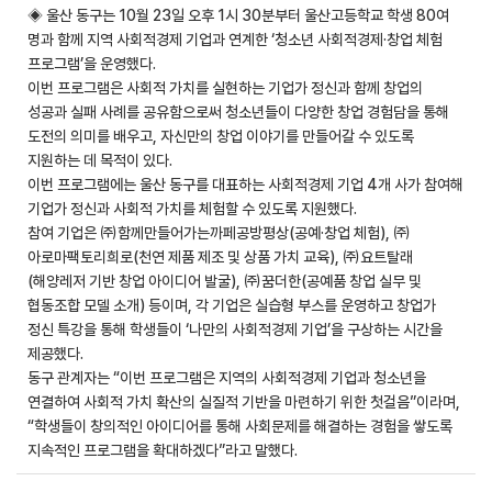
◈ 울산 동구는 10월 23일 오후 1시 30분부터 울산고등학교 학생 80여
명과 함께 지역 사회적경제 기업과 연계한 ‘청소년 사회적경제·창업 체험
프로그램’을 운영했다.
이번 프로그램은 사회적 가치를 실현하는 기업가 정신과 함께 창업의
성공과 실패 사례를 공유함으로써 청소년들이 다양한 창업 경험담을 통해
도전의 의미를 배우고, 자신만의 창업 이야기를 만들어갈 수 있도록
지원하는 데 목적이 있다.
이번 프로그램에는 울산 동구를 대표하는 사회적경제 기업 4개 사가 참여해
기업가 정신과 사회적 가치를 체험할 수 있도록 지원했다.
참여 기업은 ㈜함께만들어가는까페공방평상(공예·창업 체험), ㈜
아로마팩토리희로(천연 제품 제조 및 상품 가치 교육), ㈜요트탈래
(해양레저 기반 창업 아이디어 발굴), ㈜꿈더한(공예품 창업 실무 및
협동조합 모델 소개) 등이며, 각 기업은 실습형 부스를 운영하고 창업가
정신 특강을 통해 학생들이 ‘나만의 사회적경제 기업’을 구상하는 시간을
제공했다.
동구 관계자는 “이번 프로그램은 지역의 사회적경제 기업과 청소년을
연결하여 사회적 가치 확산의 실질적 기반을 마련하기 위한 첫걸음”이라며,
“학생들이 창의적인 아이디어를 통해 사회문제를 해결하는 경험을 쌓도록
지속적인 프로그램을 확대하겠다”라고 말했다.