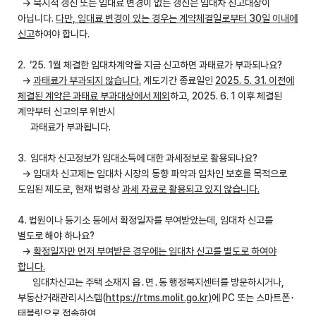
→ 묵시적 갱신 또는 임대료 변경이 없는 갱신은 임대차 신고대상이
아닙니다.
다만, 임대료 변경이 있는 경우는 계약체결일로부터
30
일 이내에
신고
하여야 합니다.
2. ‘25. 1월 체결한 임대차계약을 지금 신고하면 과태료가 부과되나요?
→
과태료가 부과되지 않습니다.
계도기간 종료일인
2025. 5. 31.
이전에
체결된 계약은 과태료 부과대상에서 제외
하고, 2025. 6. 1 이후 체결된
계약부터 신고의무 위반시
과태료가 부과됩니다.
3. 임대차 신고정보가 임대소득에 대한 과세정보로 활용되나요?
→ 임대차 신고제는 임대차 시장의 동향 파악과 임차인 보호를 목적으로
도입된 제도로, 현재 법령상
과세 자료로 활용되고 있지 않습니다
.
4. 법원이나 등기소 등에서 확정일자를 부여받았는데, 임대차 신고를
별도로 해야 하나요?
→
확정일자만 먼저 부여받은 경우에는 임대차 신고를 별도로 하여야
합니다.
임대차신고는 주택 소재지 읍․면․동 행정복지센터를 방문하시거나,
부동산거래관리시스템(
https://rtms.molit.go.kr
)
에 PC 또는 스마트폰･
태블릿으로 접속하여