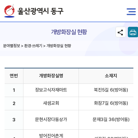
전자민원
개방화장실 현황
분야별정보 > 환경·쓰레기 > 개방화장실 현황
연번
개방화장실명
소재지
장보고식자재마트
북진5길 6(방어동)
1
새샘교회
화잠7길 6(방어동)
2
문현시장다동상가
문재3길 36(방어동)
3
방어진어촌계