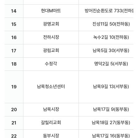
현대M마트
방어진순환도로 733(전하동)
14
광명교회
진성11길 50(전하동)
15
전하시장
녹수2길 10(전하동)
16
광림교회
남목5길 30(서부동)
17
수정각
명덕2길 5(서부동)
18
남목청소년센터
남목9길 13(서부동)
19
남목시장
남목17길 9(동부동)
20
갈릴리교회
남목18길 27(동부동)
21
동부시장
남목17길 16(동부동)
22