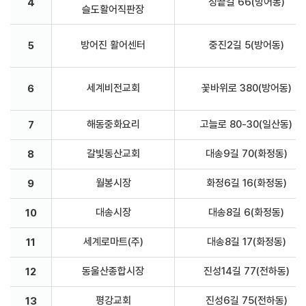
성끝길 66(방어동)
4
슬도활어직판장
방어진 활어센터
중진2길 5(방어동)
5
세계비전교회
꽃바위로 380(방어동)
6
해동중화요리
고늘로 80-30(일산동)
7
갈빛동산교회
대송9길 70(화정동)
8
월봉시장
화정6길 16(화정동)
9
대송시장
대송8길 6(화정동)
10
세계로마트(주)
대송8길 17(화정동)
11
동울산종합시장
진성14길 77(전하동)
12
평강교회
진성6길 75(전하동)
13