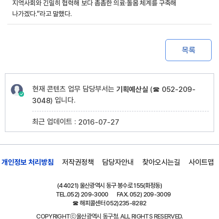
지역사회와 긴밀히 협력해 보다 촘촘한 의료·돌봄 체계를 구축해
나가겠다.”라고 말했다.
목록
현재 콘텐츠 업무 담당부서는
기획예산실
(
☎ 052-209-
입니다.
3048
)
최근 업데이트 :
2016-07-27
개인정보 처리방침
저작권정책
담당자안내
찾아오시는길
사이트맵
(44021) 울산광역시 동구 봉수로 155(화정동)
TEL.
052) 209-3000
FAX. 052) 209-3009
☎ 해피콜센터
052)235-8282
COPYRIGHTⓒ울산광역시 동구청. ALL RIGHTS RESERVED.