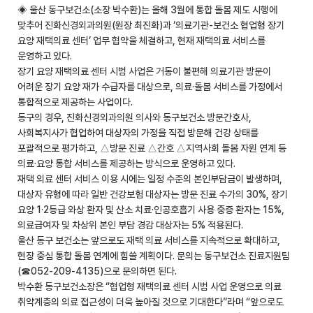
◈ 울산 동구보건소(소장 박수환)는 올해 3월에 통합 돌봄 제도 시행에
맞추어 진화신경외과의원(원장 최진화)과 ‘의료기관-보건소 협업형 장기
요양 재택의료 센터’ 업무 협약을 체결하고, 현재 재택의료 서비스를
운영하고 있다.
장기 요양 재택의료 센터 시범 사업은 거동이 불편해 의료기관 방문이
어려운 장기 요양 재가 수급자를 대상으로, 의료·돌봄 서비스를 가정에서
통합적으로 제공하는 사업이다.
동구의 경우, 진화신경외과의원 의사와 동구보건소 방문간호사,
사회복지사가 협업하여 대상자의 가정을 직접 방문해 건강 상태를
포괄적으로 평가하고, △방문 진료 △간호 △지역사회 돌봄 자원 연계 등
의료·요양 통합 서비스를 제공하는 방식으로 운영하고 있다.
재택 의료 센터 서비스 이용 시에는 일정 수준의 본인부담금이 발생하며,
대상자 유형에 따라 일반 건강보험 대상자는 방문 진료 수가의 30%, 장기
요양 1·2등급 와상 환자 및 산소 치료·인공호흡기 사용 중증 환자는 15%,
의료급여자 및 차상위 본인 부담 경감 대상자는 5% 적용된다.
울산 동구 보건소는 앞으로도 재택 의료 서비스를 지속적으로 확대하고,
현장 중심 통합 돌봄 연계에 힘쓸 계획이다. 문의는 동구보건소 진료지원팀
(☎052-209-4135)으로 문의하면 된다.
박수환 동구보건소장은 “협업형 재택의료 센터 시범 사업 운영으로 의료
취약계층의 의료 접근성이 더욱 높아질 것으로 기대한다”라며 “앞으로도