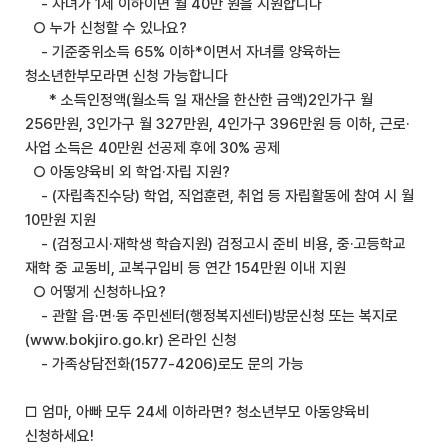
- 자녀가 1세 이하이면 월 40만 원을 지원합니다
○ 누가 신청할 수 있나요?
- 기준중위소득 65% 이하*이면서 자녀를 양육하는
청소년한부모라면 신청 가능합니다
* 소득인정액(월소득 일 재산을 한산한 금액)2인가구 월
256만원, 3인가구 월 327만원, 4인가구 396만원 등 이하, 근로·
사업 소득은 40만원 선공제 후에 30% 공제
○ 아동양육비 외 학업·자립 지원?
- (자립촉진수당) 학업, 직업훈련, 취업 등 자립활동에 참여 시 월
10만원 지원
- (검정고시·재학생 학습지원) 검정고시 준비 비용, 중·고등학교
재학 중 교동비, 교복구입비 등 연간 154만원 이내 지원
○ 어떻게 신청하나요?
- 관할 읍·면·동 주민센터(행정복지센터)방문신청 또는 복지로
(www.bokjiro.go.kr) 온라인 신청
- 가족상담전화(1577-4206)로도 문의 가능
□ 엄마, 아빠 모두 24세 이하라면? 청소년부모 아동양육비
신청하세요!