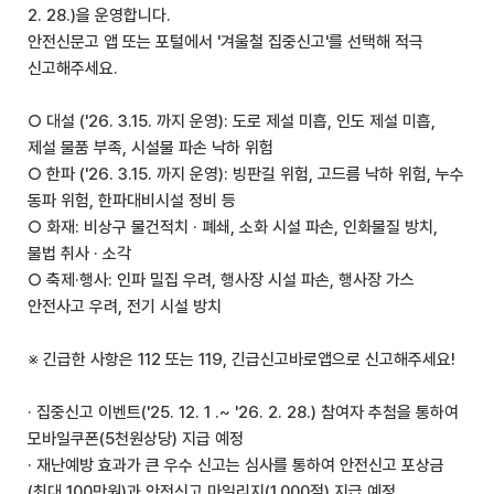
2. 28.)을 운영합니다.
안전신문고 앱 또는 포털에서 '겨울철 집중신고'를 선택해 적극
신고해주세요.
○ 대설 ('26. 3.15. 까지 운영): 도로 제설 미흡, 인도 제설 미흡,
제설 물품 부족, 시설물 파손 낙하 위험
○ 한파 ('26. 3.15. 까지 운영): 빙판길 위험, 고드름 낙하 위험, 누수
동파 위험, 한파대비시설 정비 등
○ 화재: 비상구 물건적치 · 폐쇄, 소화 시설 파손, 인화물질 방치,
불법 취사 · 소각
○ 축제·행사: 인파 밀집 우려, 행사장 시설 파손, 행사장 가스
안전사고 우려, 전기 시설 방치
※ 긴급한 사항은 112 또는 119, 긴급신고바로앱으로 신고해주세요!
· 집중신고 이벤트('25. 12. 1 .~ '26. 2. 28.) 참여자 추첨을 통하여
모바일쿠폰(5천원상당) 지급 예정
· 재난예방 효과가 큰 우수 신고는 심사를 통하여 안전신고 포상금
(최대 100만원)과 안전신고 마일리지(1,000점) 지급 예정